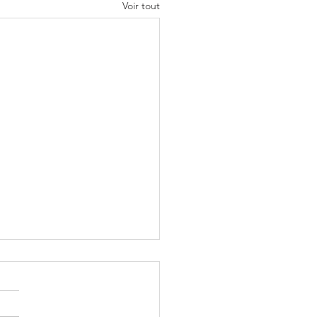
Voir tout
isation de maquettes
riques BIM de 600
ments pour le Groupe
gy Group SAS et AK-