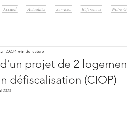
Accueil
Actualités
Services
Références
Notre G
avr. 2023
1 min de lecture
 d'un projet de 2 logemen
n défiscalisation (CIOP)
i 2023