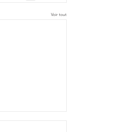
Voir tout
cle sur SYNERGIS paru
 Latitude 5, le magasine