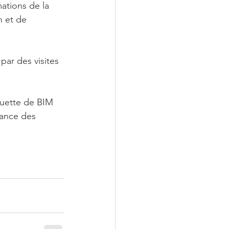
ations de la 
n et de 
ar des visites 
quette de BIM 
nance des 