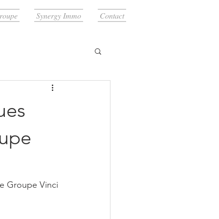
roupe
Synergy Immo
Contact
ues
oupe
le Groupe Vinci 