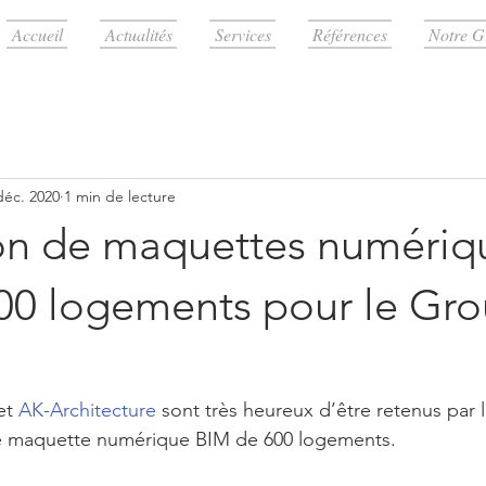
Accueil
Actualités
Services
Références
Notre G
déc. 2020
1 min de lecture
ion de maquettes numériq
00 logements pour le Gr
et 
AK-Architecture
 sont très heureux d’être retenus par 
 de maquette numérique BIM de 600 logements.