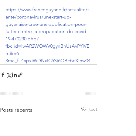
https://www.franceguyane.fr/actualite/s
ante/coronavirus/une-start-up-
guyanaise-cree-une-application-pour-
lutter-contre-la-propagation-du-covid-
19-470230.php?
fbclid=IwAR2WOWV0gynBhUsAvPYIVE
m8m6-
3ma_fT4apxiWDNxIC5Si6OBcbcXlnw04
Voir tout
Posts récents