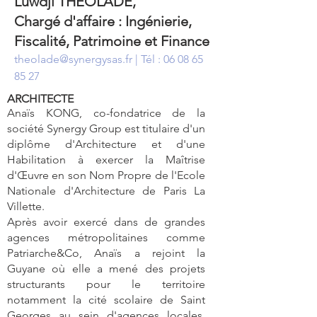
Luwdji THEOLADE,
Chargé d'affaire : Ingénierie,
Fiscalité, Patrimoine et Finance
theolade@synergysas.fr
| Tél :
06 08 65
85 27
ARCHITECTE
Anaïs KONG, co-fondatrice de la
société Synergy Group est titulaire d'un
diplôme d'Architecture et d'une
Habilitation à exercer la Maîtrise
d'Œuvre en son Nom Propre de l'Ecole
Nationale d'Architecture de Paris La
Villette.
Après avoir exercé dans de grandes
agences métropolitaines comme
Patriarche&Co, Anaïs a rejoint la
Guyane où elle a mené des projets
structurants pour le territoire
notamment la cité scolaire de Saint
Georges au sein d'agences locales.