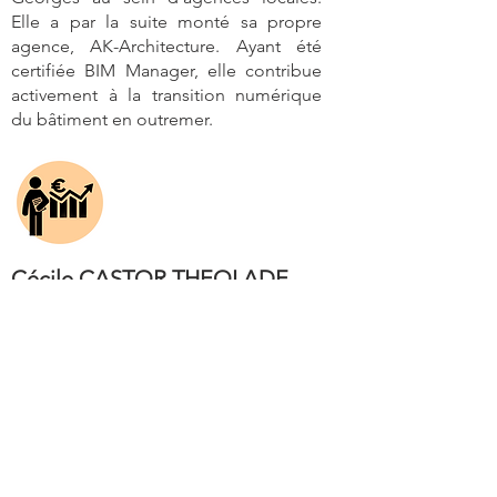
Elle a par la suite monté sa propre
agence, AK-Architecture. Ayant été
certifiée BIM Manager, elle contribue
activement à la transition numérique
du bâtiment en outremer.
Cécile CASTOR THEOLADE,
Agent Immobilier, Synergy
Immo
ctheolade@synergyimmo.fr
|
Tél :
06 71 10 04 68
INGÉNIEUR
et
FINANCIER
Luwdji THEOLADE, co-fondateur de
SYNERGY GROUP, est diplômé de